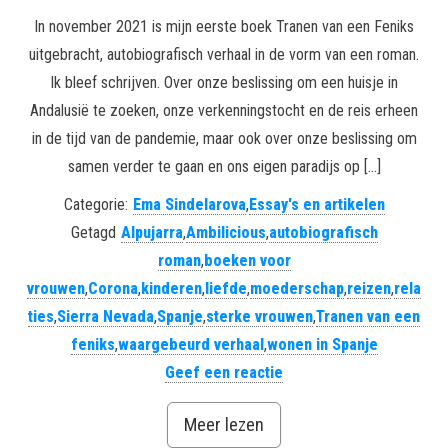
In november 2021 is mijn eerste boek Tranen van een Feniks
uitgebracht, autobiografisch verhaal in de vorm van een roman.
Ik bleef schrijven. Over onze beslissing om een huisje in
Andalusië te zoeken, onze verkenningstocht en de reis erheen
in de tijd van de pandemie, maar ook over onze beslissing om
samen verder te gaan en ons eigen paradijs op […]
Categorie:
Ema Sindelarova
,
Essay's en artikelen
Getagd
Alpujarra
,
Ambilicious
,
autobiografisch
roman
,
boeken voor
vrouwen
,
Corona
,
kinderen
,
liefde
,
moederschap
,
reizen
,
rela
ties
,
Sierra Nevada
,
Spanje
,
sterke vrouwen
,
Tranen van een
feniks
,
waargebeurd verhaal
,
wonen in Spanje
Geef een reactie
Meer lezen