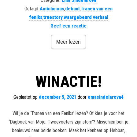
Categorie:
Ema Sindelarova
Getagd
Ambilicious
,
debuut
,
Tranen van een
feniks
,
truestory
,
waargebeurd verhaal
Geef een reactie
Meer lezen
WINACTIE!
Geplaatst op
december 5, 2021
door
emasindelarova4
Wil je de ‘Tranen van een Feniks’ lezen? Of kies je voor het
‘Dagboek van Mojo, Tweevoeters zijn stom’? Misschien ben je
benieuwd naar beide boeken. Maak het kenbaar op Hebban,