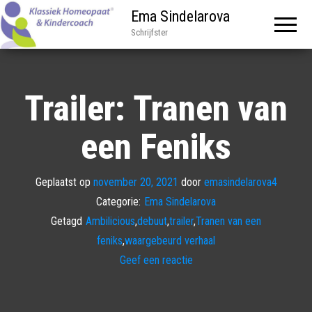
Ema Sindelarova
Schrijfster
Trailer: Tranen van
een Feniks
Geplaatst op
november 20, 2021
door
emasindelarova4
Categorie:
Ema Sindelarova
Getagd
Ambilicious
,
debuut
,
trailer
,
Tranen van een
feniks
,
waargebeurd verhaal
Geef een reactie