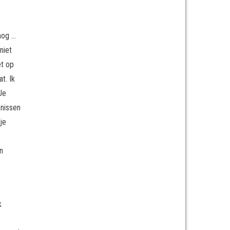
 nog …
niet
et op
t. Ik
Je
enissen
je
n
k