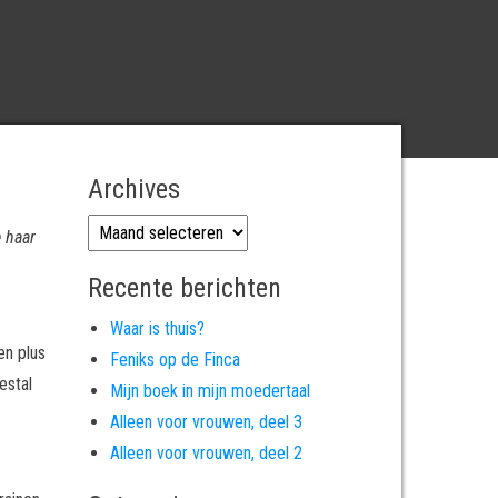
Archives
Archives
 haar
Recente berichten
Waar is thuis?
en plus
Feniks op de Finca
estal
Mijn boek in mijn moedertaal
Alleen voor vrouwen, deel 3
Alleen voor vrouwen, deel 2