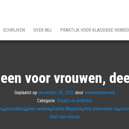
SCHRIJVEN
OVER MIJ
PRAKTIJK VOOR KLASSIEKE HOMEO
leen voor vrouwen, dee
Geplaatst op
december 30, 2022
door
emasindelarova4
Categorie:
Essay's en artikelen
es
,
gezondheid
,
gratis webinar
,
Sophia Magazine
,
stop urineverlies nu
,
stres
Geef een reactie