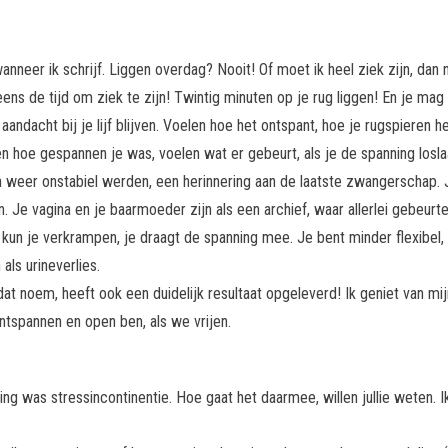
wanneer ik schrijf. Liggen overdag? Nooit! Of moet ik heel ziek zijn, dan
ns de tijd om ziek te zijn! Twintig minuten op je rug liggen! En je mag 
ndacht bij je lijf blijven. Voelen hoe het ontspant, hoe je rugspieren h
oe gespannen je was, voelen wat er gebeurt, als je de spanning loslaa
n weer onstabiel werden, een herinnering aan de laatste zwangerschap. 
 Je vagina en je baarmoeder zijn als een archief, waar allerlei gebeurt
kun je verkrampen, je draagt de spanning mee. Je bent minder flexibel, 
als urineverlies.
 dat noem, heeft ook een duidelijk resultaat opgeleverd! Ik geniet van mij
tspannen en open ben, als we vrijen.
Lady?!
ng was stressincontinentie. Hoe gaat het daarmee, willen jullie weten. I