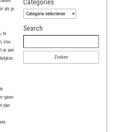
rainen.
Categories
r als je
Categories
Search
, te
Zoeken naar:
n, zou
t je aan
delijkse
le
 er geen
it dan
 was