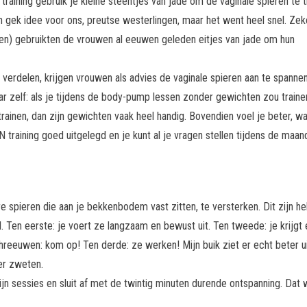
training gebruik je kleine steentjes van jade om de vaginale spieren te t
n gek idee voor ons, preutse westerlingen, maar het went heel snel. Zeke
nden) gebruikten de vrouwen al eeuwen geleden eitjes van jade om hun
 verdelen, krijgen vrouwen als advies de vaginale spieren aan te spannen
aar zelf: als je tijdens de body-pump lessen zonder gewichten zou traine
 trainen, dan zijn gewichten vaak heel handig. Bovendien voel je beter, wa
N training goed uitgelegd en je kunt al je vragen stellen tijdens de maan
 spieren die aan je bekkenbodem vast zitten, te versterken. Dit zijn he
. Ten eerste: je voert ze langzaam en bewust uit. Ten tweede: je krijgt
hreeuwen: kom op! Ten derde: ze werken! Mijn buik ziet er echt beter u
er zweten.
ijn sessies en sluit af met de twintig minuten durende ontspanning. Dat