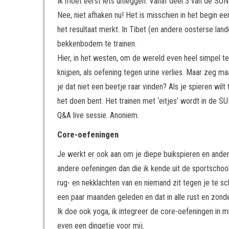
Ik moet eerst iets uitleggen. Vanaf deel 3 van de SUN 
Nee, niet afhaken nu! Het is misschien in het begin ee
het resultaat merkt. In Tibet (en andere oosterse la
bekkenbodem te trainen.
Hier, in het westen, om de wereld even heel simpel te
knijpen, als oefening tegen urine verlies. Maar zeg m
je dat niet een beetje raar vinden? Als je spieren wilt
het doen bent. Het trainen met ‘eitjes’ wordt in de SU
Q&A live sessie. Anoniem.
Core-oefeningen
Je werkt er ook aan om je diepe buikspieren en andere
andere oefeningen dan die ik kende uit de sportschool
rug- en nekklachten van en niemand zit tegen je te sc
een paar maanden geleden en dat in alle rust en zond
Ik doe ook yoga, ik integreer de core-oefeningen in m
even een dingetje voor mij.