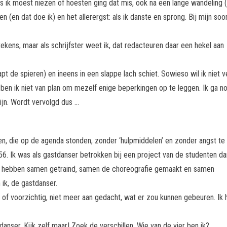
. Als ik moest niezen of hoesten ging dat mis, ook na een lange wandeling 
 (en dat doe ik) en het allerergst: als ik danste en sprong. Bij mijn soo
tekens, maar als schrijfster weet ik, dat redacteuren daar een hekel aan
slapt de spieren) en ineens in een slappe lach schiet. Sowieso wil ik niet v
 ben ik niet van plan om mezelf enige beperkingen op te leggen. Ik ga n
zijn. Wordt vervolgd dus …
en, die op de agenda stonden, zonder ‘hulpmiddelen’ en zonder angst te
n 56. Ik was als gastdanser betrokken bij een project van de studenten da
e hebben samen getraind, samen de choreografie gemaakt en samen
 ik, de gastdanser.
 of voorzichtig, niet meer aan gedacht, wat er zou kunnen gebeuren. Ik 
danser. Kijk zelf maar! Zoek de verschillen. Wie van de vier ben ik?