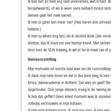
Ik had niet zo heel erg veel urineverlies, wel irritant
bergafwaarts), of als ik weer eens keihard moest lachen
dansen gaat het vaak samen.
Ik heb er geen last meer van! (Hier horen drie uitroep
hebben.)
Ik heb nu alleen nog last, als ik alcohol drink (dat ver
drinken, dus ik houd me een beetje koest. Met lachen
door met de SUN training, ik wil er he-le-maal van af 
Dansvoorstelling
Mijn motivatie en eerste doel was om de voorstelling
Ik dans mijn hele leven en dat is dus best lang, ik be
Artez, dansacademie in Arnhem. Dat was zo gaaf! W
opgetreden. Drie jonge dansers vroeg in de twintig en
Ik heb dat geflikt! Geen enkel moment was ik onzeker
volledig vertrouwen in mijn lichaam.
Ik heb mijn lichaam terug. Ik voel me jong. Ik ben een 