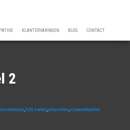
PATHIE
KLANTERVARINGEN
BLOG
CONTACT
l 2
sincontinentie
,
SUN training
,
urineverlies
,
vrouwenklachten