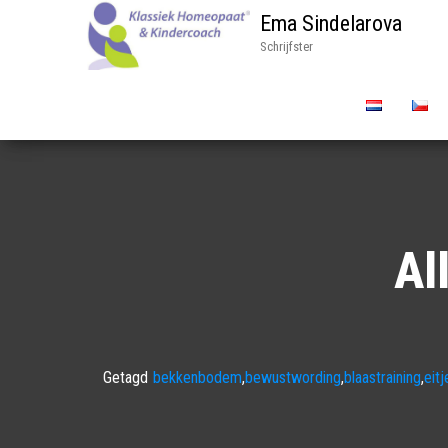
Ema Sindelarova
Schrijfster
Al
Getagd
bekkenbodem
,
bewustwording
,
blaastraining
,
eitj