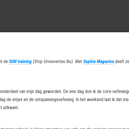
et de
SUN training
(Stop Urineverlies Nu). Met
Sophia Magazine
deelt ze
st onderdeel van mijn dag geworden. De ene dag doe ik de core-oefening
dag de eitjes en de ontspanningsoefening. In het weekend laat ik dat me
et uitkwam.