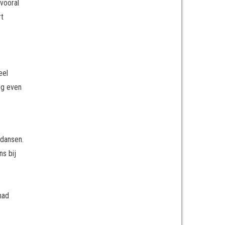
(vooral
rt
eel
og even
 dansen.
ns bij
had