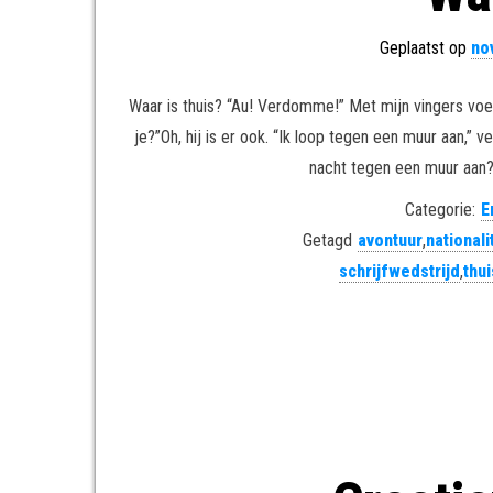
Geplaatst op
no
Waar is thuis? “Au! Verdomme!” Met mijn vingers voe
je?”Oh, hij is er ook. “Ik loop tegen een muur aan,
nacht tegen een muur aan?“I
Categorie:
E
Getagd
avontuur
,
nationali
schrijfwedstrijd
,
thui