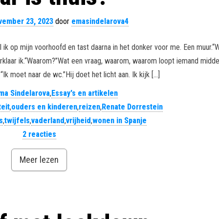
vember 23, 2023
door
emasindelarova4
l ik op mijn voorhoofd en tast daarna in het donker voor me. Een muur.“
” verklaar ik.“Waarom?”Wat een vraag, waarom, waarom loopt iemand midd
k moet naar de wc.”Hij doet het licht aan. Ik kijk […]
ma Sindelarova
,
Essay's en artikelen
teit
,
ouders en kinderen
,
reizen
,
Renate Dorrestein
s
,
twijfels
,
vaderland
,
vrijheid
,
wonen in Spanje
2 reacties
Meer lezen