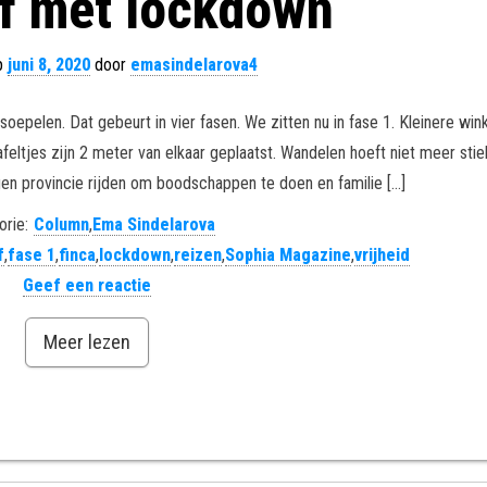
ef met lockdown
p
juni 8, 2020
door
emasindelarova4
pelen. Dat gebeurt in vier fasen. We zitten nu in fase 1. Kleinere wink
afeltjes zijn 2 meter van elkaar geplaatst. Wandelen hoeft niet meer st
n provincie rijden om boodschappen te doen en familie […]
orie:
Column
,
Ema Sindelarova
f
,
fase 1
,
finca
,
lockdown
,
reizen
,
Sophia Magazine
,
vrijheid
Geef een reactie
Meer lezen