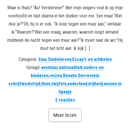
Waar is thuis? “Au! Verdomme!” Met mijn vingers voel ik op mijn
voorhoofd en tast daarna in het donker voor me. Een muur.“Wat
doe je?”Oh, hij is er ook. “Ik loop tegen een muur aan,” verklaar
ik.“Waarom?”Wat een vraag, waarom, waarom loopt iemand
middenin de nacht tegen een muur aan?“Ik moet naar de wc.”Hij
doet het licht aan. Ik kijk […]
Categorie:
Ema Sindelarova
,
Essay's en artikelen
Getagd
avontuur
,
nationaliteit
,
ouders en
kinderen
,
reizen
,
Renate Dorrestein
schrijfwedstrijd
,
thuis
,
twijfels
,
vaderland
,
vrijheid
,
wonen in
Spanje
2 reacties
Meer lezen