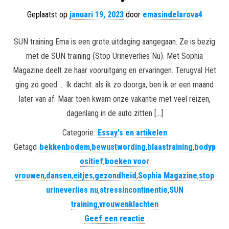
Geplaatst op
januari 19, 2023
door
emasindelarova4
SUN training Ema is een grote uitdaging aangegaan. Ze is bezig
met de SUN training (Stop Urineverlies Nu). Met Sophia
Magazine deelt ze haar vooruitgang en ervaringen. Terugval Het
ging zo goed … Ik dacht: als ik zo doorga, ben ik er een maand
later van af. Maar toen kwam onze vakantie met veel reizen,
dagenlang in de auto zitten […]
Categorie:
Essay's en artikelen
Getagd
bekkenbodem
,
bewustwording
,
blaastraining
,
bodyp
ositief
,
boeken voor
vrouwen
,
dansen
,
eitjes
,
gezondheid
,
Sophia Magazine
,
stop
urineverlies nu
,
stressincontinentie
,
SUN
training
,
vrouwenklachten
Geef een reactie