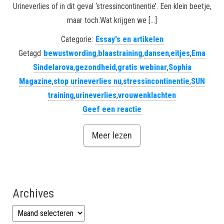
Urineverlies of in dit geval ‘stressincontinentie’. Een klein beetje,
maar toch.Wat krijgen we […]
Categorie:
Essay's en artikelen
Getagd
bewustwording
,
blaastraining
,
dansen
,
eitjes
,
Ema
Sindelarova
,
gezondheid
,
gratis webinar
,
Sophia
Magazine
,
stop urineverlies nu
,
stressincontinentie
,
SUN
training
,
urineverlies
,
vrouwenklachten
Geef een reactie
Meer lezen
Archives
Archives