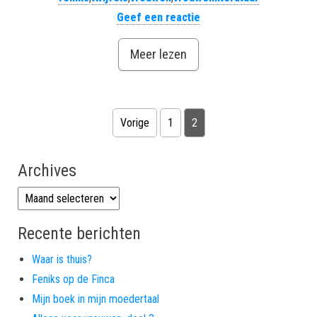
Geef een reactie
Meer lezen
Berichten paginering
Vorige
1
2
Archives
Archives
Recente berichten
Waar is thuis?
Feniks op de Finca
Mijn boek in mijn moedertaal