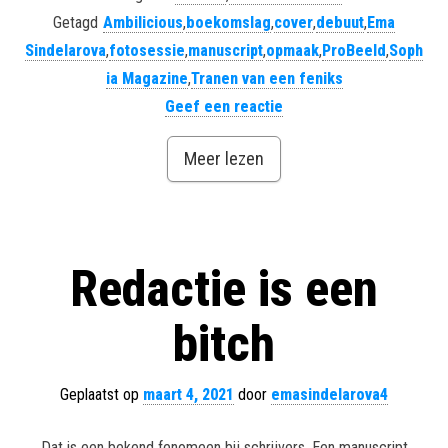
Getagd
Ambilicious
,
boekomslag
,
cover
,
debuut
,
Ema
Sindelarova
,
fotosessie
,
manuscript
,
opmaak
,
ProBeeld
,
Soph
ia Magazine
,
Tranen van een feniks
Geef een reactie
Meer lezen
Redactie is een
bitch
Geplaatst op
maart 4, 2021
door
emasindelarova4
Dat is een bekend fenomeen bij schrijvers. Een manuscript