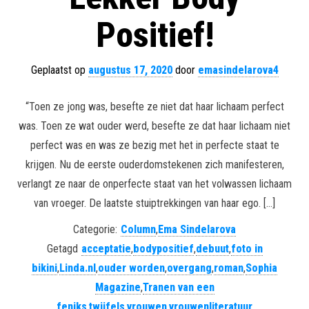
Positief!
Geplaatst op
augustus 17, 2020
door
emasindelarova4
“Toen ze jong was, besefte ze niet dat haar lichaam perfect
was. Toen ze wat ouder werd, besefte ze dat haar lichaam niet
perfect was en was ze bezig met het in perfecte staat te
krijgen. Nu de eerste ouderdomstekenen zich manifesteren,
verlangt ze naar de onperfecte staat van het volwassen lichaam
van vroeger. De laatste stuiptrekkingen van haar ego. […]
Categorie:
Column
,
Ema Sindelarova
Getagd
acceptatie
,
bodypositief
,
debuut
,
foto in
bikini
,
Linda.nl
,
ouder worden
,
overgang
,
roman
,
Sophia
Magazine
,
Tranen van een
feniks
,
twijfels
,
vrouwen
,
vrouwenliteratuur