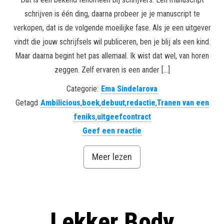
schrijven is één ding, daarna probeer je je manuscript te
verkopen, dat is de volgende moeilijke fase. Als je een uitgever
vindt die jouw schrijfsels wil publiceren, ben je blij als een kind.
Maar daarna begint het pas allemaal. Ik wist dat wel, van horen
zeggen. Zelf ervaren is een ander […]
Categorie:
Ema Sindelarova
Getagd
Ambilicious
,
boek
,
debuut
,
redactie
,
Tranen van een
feniks
,
uitgeefcontract
Geef een reactie
Meer lezen
Lekker Body