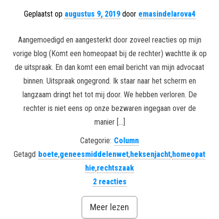
Geplaatst op
augustus 9, 2019
door
emasindelarova4
Aangemoedigd en aangesterkt door zoveel reacties op mijn
vorige blog (Komt een homeopaat bij de rechter) wachtte ik op
de uitspraak. En dan komt een email bericht van mijn advocaat
binnen. Uitspraak ongegrond. Ik staar naar het scherm en
langzaam dringt het tot mij door. We hebben verloren. De
rechter is niet eens op onze bezwaren ingegaan over de
manier […]
Categorie:
Column
Getagd
boete
,
geneesmiddelenwet
,
heksenjacht
,
homeopat
hie
,
rechtszaak
2 reacties
Meer lezen