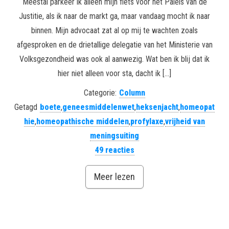
Meestal parkeer ik alleen mijn fiets voor het Paleis van de
Justitie, als ik naar de markt ga, maar vandaag mocht ik naar
binnen. Mijn advocaat zat al op mij te wachten zoals
afgesproken en de drietallige delegatie van het Ministerie van
Volksgezondheid was ook al aanwezig. Wat ben ik blij dat ik
hier niet alleen voor sta, dacht ik […]
Categorie:
Column
Getagd
boete
,
geneesmiddelenwet
,
heksenjacht
,
homeopat
hie
,
homeopathische middelen
,
profylaxe
,
vrijheid van
meningsuiting
49 reacties
Meer lezen