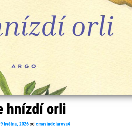
 hnízdí orli
o
9 května, 2026
od
emasindelarova4