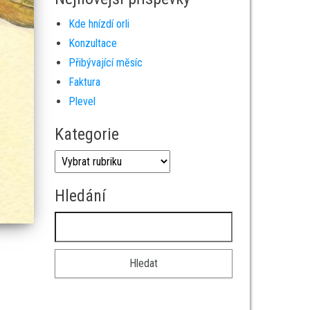
Kde hnízdí orli
Konzultace
Přibývající mĕsíc
Faktura
Plevel
Kategorie
Kategorie
Hledání
Vyhledávání