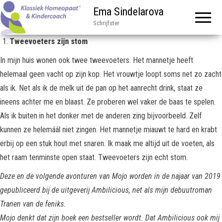
Ema Sindelarova
Schrijfster
Tweevoeters zijn stom
In mijn huis wonen ook twee tweevoeters. Het mannetje heeft
helemaal geen vacht op zijn kop. Het vrouwtje loopt soms net zo zacht
als ik. Net als ik de melk uit de pan op het aanrecht drink, staat ze
ineens achter me en blaast. Ze proberen wel vaker de baas te spelen.
Als ik buiten in het donker met de anderen zing bijvoorbeeld. Zelf
kunnen ze helemáál niet zingen. Het mannetje miauwt te hard en krabt
erbij op een stuk hout met snaren. Ik maak me altijd uit de voeten, als
het raam tenminste open staat. Tweevoeters zijn echt stom.
Deze en de volgende avonturen van Mojo worden in de najaar van 2019
gepubliceerd bij de uitgeverij Ambilicious, net als mijn debuutroman
Tranen van de feniks.
Mojo denkt dat zijn boek een bestseller wordt. Dat Ambilicious ook mij