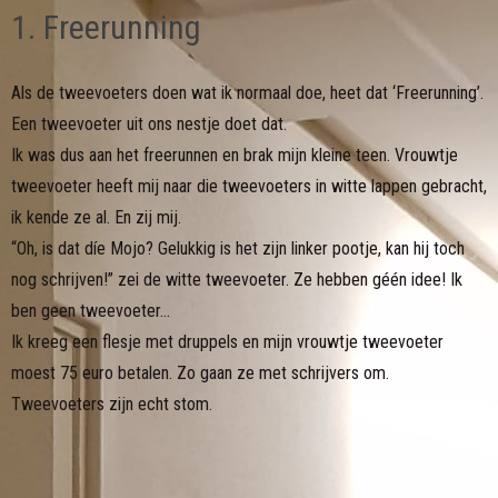
1. Freerunning
Als de tweevoeters doen wat ik normaal doe, heet dat ‘Freerunning’.
Een tweevoeter uit ons nestje doet dat.
Ik was dus aan het freerunnen en brak mijn kleine teen. Vrouwtje
tweevoeter heeft mij naar die tweevoeters in witte lappen gebracht,
ik kende ze al. En zij mij.
“Oh, is dat díe Mojo? Gelukkig is het zijn linker pootje, kan hij toch
nog schrijven!” zei de witte tweevoeter. Ze hebben géén idee! Ik
ben geen tweevoeter…
Ik kreeg een flesje met druppels en mijn vrouwtje tweevoeter
moest 75 euro betalen. Zo gaan ze met schrijvers om.
Tweevoeters zijn echt stom.